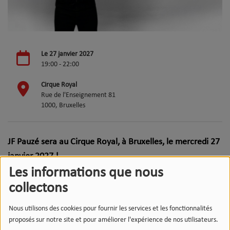
Le 27 janvier 2027
19:00 - 22:00
Cirque Royal
Rue de l'Enseignement 81
1000, Bruxelles
JF Pauzé sera au Cirque Royal, à Bruxelles, le mercredi 27
janvier 2027 !
Les informations que nous
JF Pauzé, membre des Cowboys Fringants et auteur-
collectons
compositeur des chansons du groupe (Félix – Auteur-
compositeur de l’année 2024), a fait ses débuts en solo
Nous utilisons des cookies pour fournir les services et les fonctionnalités
proposés sur notre site et pour améliorer l'expérience de nos utilisateurs.
avec un premier album à titre d’interprète.