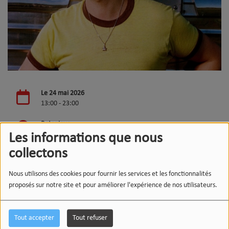
Le 24 mai 2026
13:00 - 23:00
Botanique
Rue Royale 236
Les informations que nous
1000, Bruxelles
collectons
Nous utilisons des cookies pour fournir les services et les fonctionnalités
Les Louanges sera au Botanique le 24 mai dans le cadre
proposés sur notre site et pour améliorer l'expérience de nos utilisateurs.
des Nuits 2026 !
Tout accepter
Tout refuser
Quatre ans après le succès de
Crash
, Les Louanges