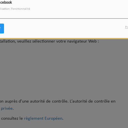
l contient des informations sur la navigation effectuée sur les
acebook
cier d'une expérience Web personnalisée. Il
ne permet pas
ilisation: Fonctionnalité
s, v
euillez noter que si vous bloquez certains types de cookies,
Pr
r
nous sommes en mesure de vous offrir peuvent être impactés.
tallation, veuillez sélectionner votre navigateur Web :
on auprès d’une
autorité de contrôle. L’autorité de contrôle en
 privée
.
 consultez le
règlement Européen
.