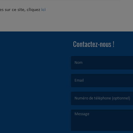
s sur ce site, cliquez
ici
Contactez-nous !
(Le nom est obligatoire. )
(L’email est obligatoire. )