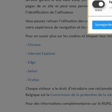
serveur gérant le site Web visité (ici Radio King). I
F
pages de ce site et peut
vous permettre de bénéfi
Ut
Activé
l’identification de l’utilisateur.
Vous pouvez refuser l’utilisation des cookies. Toutefoi
Sauvegarde
votre expérience de navigation et les services que 
Pour en savoir plus sur les cookies et bloquer leur ins
-
Chrome
-
Internet Explorer
-
Edge
-
Safari
-
Firefox
Chaque visiteur a le droit d’
introduire une réclamati
Belgique est la
Commission de la protection de la vie
Pour des informations complémentaires sur le RGPD,