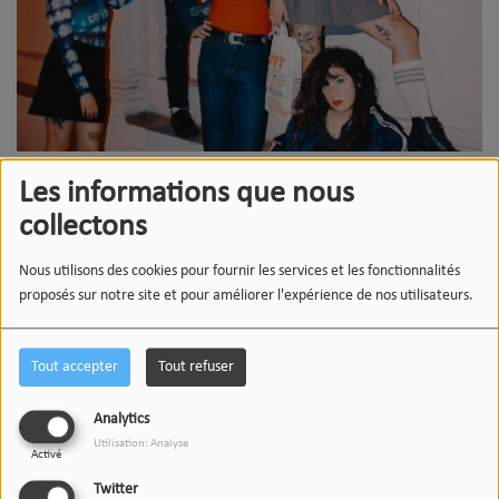
Les informations que nous
Le 19 juillet 2026
collectons
13:00 - 23:00
Dour Festival
Nous utilisons des cookies pour fournir les services et les fonctionnalités
Dour
proposés sur notre site et pour améliorer l'expérience de nos utilisateurs.
Tout accepter
Tout refuser
La Sécurité est de retour en Belgique cet été pour un
concert au Dour Festival !
Analytics
Utilisation: Analyse
Activé
Le collectif La Sécurité, propose un art punk alliant :
Twitter
rythmes sautillants, spectre harmonique accidenté et