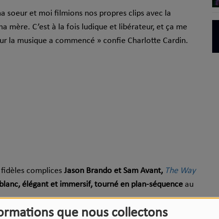
oeur et moi filmions nos propres clips avec la
a mère. C’est à la fois ludique et libérateur, et ça me
r la musique a commencé » confie Charlotte Cardin.
s fidèles complices
Jason Brando et Sam Avant,
The Way
t blanc, élégant et immersif, tourné en plan-séquence
au
formations que nous collectons