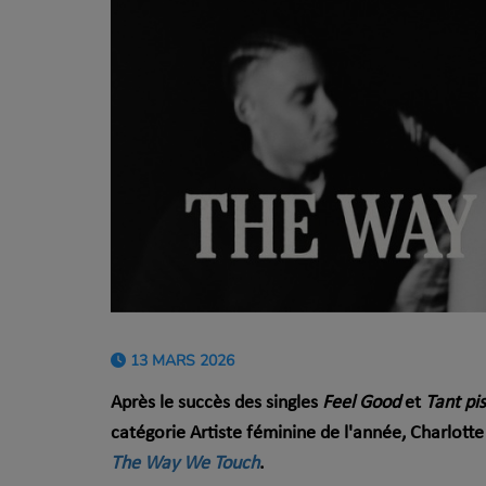
13 MARS 2026
Après le succès des singles
Feel Good
et
Tant pis
catégorie Artiste féminine de l'année, Charlotte
The Way We Touch
.