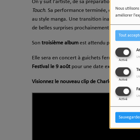
On y suit l'artiste, de sa préparation en loge j
Nous utilisons
Touch
. Sa performance terminée, elle se dirige 
améliorer l'ex
au style manga. Une transition inattendue qui l
de belles surprises prochainement.
Tout accept
Son
troisième album
est attendu pour l’
automn
An
Elle sera en concert à guichets fermés le 28 avr
Ut
Activé
Festival le 9 août
pour une date exclusive en B
Tw
Ut
Activé
Visionnez le nouveau clip de Charlotte Cardin :
F
Ut
Activé
Sauvegarde