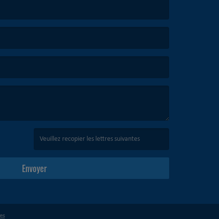
(Captcha invalide. )
Envoyer
es