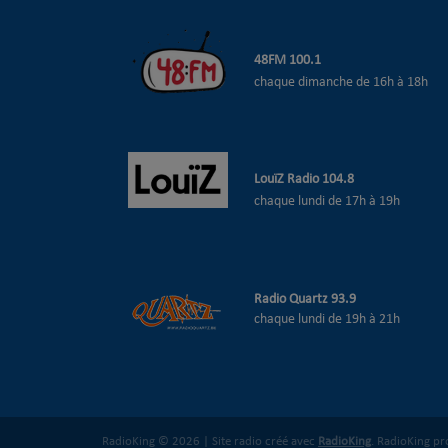
48
FM 100.1
chaque dimanche de 16h à 18h
LouïZ Radio 104.8
chaque lundi de 17h à 19h
Radio Quartz 93.9
chaque lundi de 19h à 21h
RadioKing © 2026 | Site radio créé avec
RadioKing
. RadioKing p