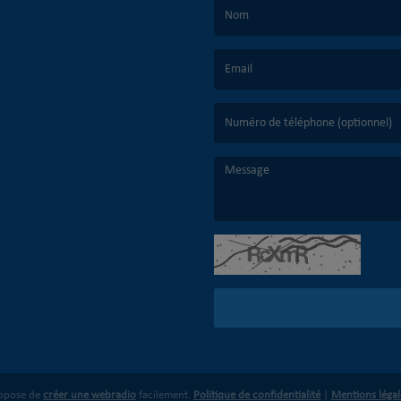
(Le nom est obligatoire. )
(L’email est obligatoire. )
(Le message est obligatoire. )
ropose de
créer une webradio
facilement.
Politique de confidentialité
|
Mentions légal