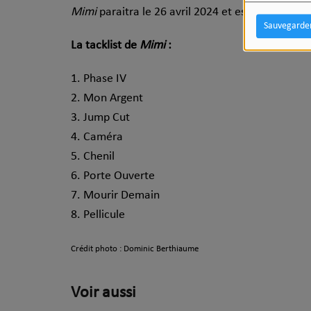
Mimi
paraitra le 26 avril 2024 et est déjà
dispo
Sauvegarde
La tacklist de
Mimi
:
1. Phase IV
2. Mon Argent
3. Jump Cut
4. Caméra
5. Chenil
6. Porte Ouverte
7. Mourir Demain
8. Pellicule
Crédit photo : Dominic Berthiaume
Voir aussi