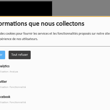
formations que nous collectons
 des cookies pour fournir les services et les fonctionnalités proposés sur notre sit
périence de nos utilisateurs.
er
Tout refuser
alytics
ilisation: Analyse
itter
ilisation: Fonctionnalité
me de création de
Mimi
a été bien différent. Cette fois, le
rthiaume, Julien Bakvis et Samuel Gougoux – a pris son
acebook
menter, écrire et composer.
ilisation: Fonctionnalité