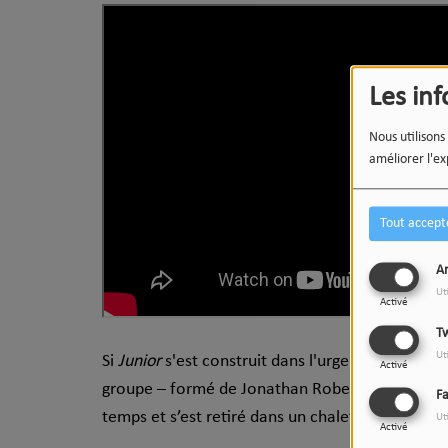
Les in
Nous utilisons
améliorer l'ex
Tout accept
An
Ut
Activé
Tw
Ut
Si
Junior
s'est construit dans l'urgence, le ryth
Activé
groupe – formé de Jonathan Robert, Dominic Be
F
temps et s’est retiré dans un chalet pour expéri
Ut
Activé