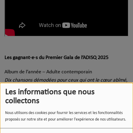
Les gagnant·e·s du Premier Gala de l’ADISQ 2025
Album de l’année – Adulte contemporain
Dix chansons démodées pour ceux qui ont le cœur abîmé
,
Pierre Lapointe
Les informations que nous
collectons
Album de l’année – Alternatif
Abracadabra
, Klô Pelgag
Nous utilisons des cookies pour fournir les services et les fonctionnalités
proposés sur notre site et pour améliorer l'expérience de nos utilisateurs.
Album de l’année – Anglophone