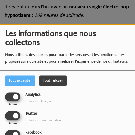
Il revient aujourd’hui avec un
nouveau single électro-pop
hypnotisant
:
20k heures de solitude
.
Les informations que nous
Je récite
Les yeux clos
collectons
Un Mantra
Nous utilisons des cookies pour fournir les services et les fonctionnalités
Pour moi seul
proposés sur notre site et pour améliorer l'expérience de nos utilisateurs.
Ma bouche qui
Soliloque
Tout accepter
Tout refuser
La nuit qui
Analytics
m’interroge
Utilisation: Analyse
Activé
20 000 heures de solitude
Twitter
Utilisation: Fonctionnalité
Activé
Ce nouveau single est accompagné d’un vidéoclip tourné
Facebook