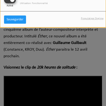
Utilisation: Fonctionnalité
à Prague et réalisé par
Adrian Villagomez
(Apashe, KROY,
Activé
Elliot Maginot).
Propulsé par Orejime
Sauvegarder
20k heures de solitude
est le premier extrait du
cinquième album de l’auteur-compositeur-interprète et
producteur. Intitulé
Éther
, ce nouvel album a été
entièrement co-réalisé avec
Guillaume Guilbault
(Constance, KROY, Duu).
Éther
paraitra le 12 avril
prochain.
Visionnez le clip de
20k heures de solitude
: